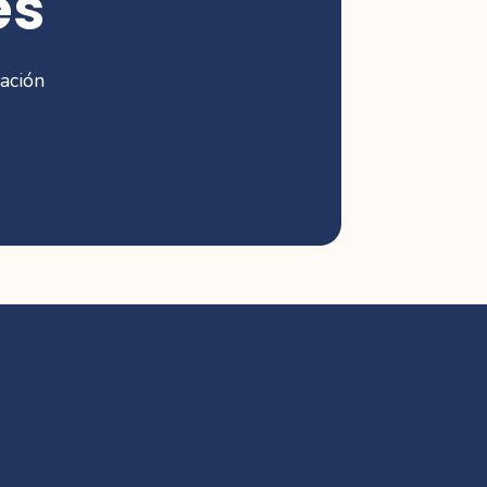
es
ación