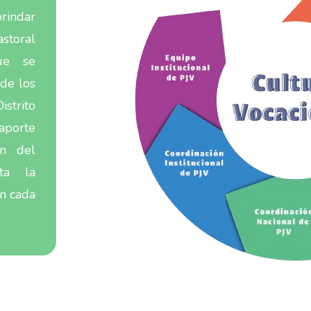
brindar
storal
que se
 de los
trito
aporte
ón del
ita la
en cada