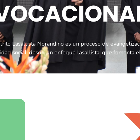
VOCACIONA
strito Lasallista Norandino es un proceso de evangeliza
dad social, desde un enfoque lasallista, que fomenta el