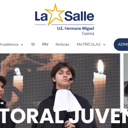
 Académica
BI
PJV
Noticias
MATRÍCULAS
ADMI
TORAL JUVEN