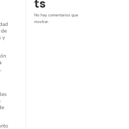
ts
No hay comentarios que
mostrar.
idad
a de
s y
ión
a
,
les
s
de
anto